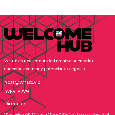
WHub es una comunidad creativa orientada a
conectar, acelerar y potenciar tu negocio.
host@whub.vip
4769-8279
Dirección
15 avenida 05-50 zona 15 VH3 Edificio Spazio Nivel 2 of